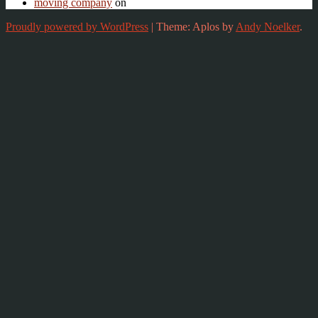
moving company
on
Proudly powered by WordPress
|
Theme: Aplos by
Andy Noelker
.