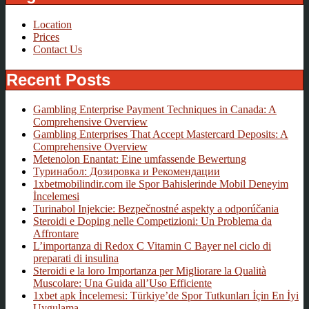
Location
Prices
Contact Us
Recent Posts
Gambling Enterprise Payment Techniques in Canada: A
Comprehensive Overview
Gambling Enterprises That Accept Mastercard Deposits: A
Comprehensive Overview
Metenolon Enantat: Eine umfassende Bewertung
Туринабол: Дозировка и Рекомендации
1xbetmobilindir.com ile Spor Bahislerinde Mobil Deneyim
İncelemesi
Turinabol Injekcie: Bezpečnostné aspekty a odporúčania
Steroidi e Doping nelle Competizioni: Un Problema da
Affrontare
L’importanza di Redox C Vitamin C Bayer nel ciclo di
preparati di insulina
Steroidi e la loro Importanza per Migliorare la Qualità
Muscolare: Una Guida all’Uso Efficiente
1xbet apk İncelemesi: Türkiye’de Spor Tutkunları İçin En İyi
Uygulama