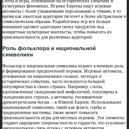
слоты и игры, основанные на исторических событиях и
культурных феноменах. Игроки Европы ищут игровые
автоматы с более узнаваемыми персонажами и темами, в то
время как азиатская аудитория тяготеет к более абстрактным и
символическим образам. Разработчики игр все больше
внимания уделяют адаптации своих продуктов под
конкретные культурные контексты, чтобы повысить их
привлекательность для различных аудиторий.
Роль фольклора и национальной
символики
Фольклор и национальная символика играют ключевую роль
в формировании предпочтений игроков. Игровые автоматы,
основанные на национальных сказках, легендах и
исторических событиях, часто пользуются большой
популярностью в своих странах. Например, слоты,
вдохновленные скандинавской мифологией, популярны в
скандинавских странах, а автоматы, посвященные
древнегреческим богам, – в Южной Европе. Использование
национальной символики, такой как флаги, гербы и
традиционные костюмы, также может повысить
привлекательность игры для местных игроков. Эти элементы
создают ощущение сопричастности и гордости, что усиливает
эмоциональную связь игрока с игровым автоматом.