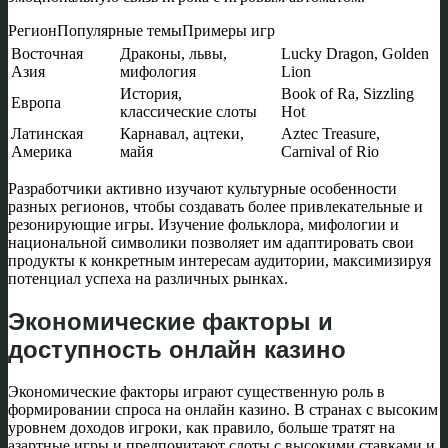
РегионПопулярные темыПримеры игр
Восточная
Драконы, львы,
Lucky Dragon, Golden
Азия
мифология
Lion
История,
Book of Ra, Sizzling
Европа
классические слоты
Hot
Латинская
Карнавал, ацтеки,
Aztec Treasure,
Америка
майя
Carnival of Rio
Разработчики активно изучают культурные особенности
разных регионов, чтобы создавать более привлекательные и
резонирующие игры. Изучение фольклора, мифологии и
национальной символики позволяет им адаптировать свои
продукты к конкретным интересам аудитории, максимизируя
потенциал успеха на различных рынках.
Экономические факторы и
доступность онлайн казино
Экономические факторы играют существенную роль в
формировании спроса на онлайн казино. В странах с высоким
уровнем доходов игроки, как правило, больше тратят на
азартные игры и предпочитают слоты с высокими ставками и