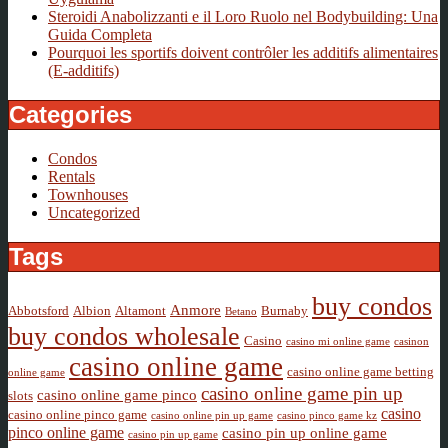
Steroidi Anabolizzanti e il Loro Ruolo nel Bodybuilding: Una
Guida Completa
Pourquoi les sportifs doivent contrôler les additifs alimentaires
(E-additifs)
Categories
Condos
Rentals
Townhouses
Uncategorized
Tags
buy condos
Anmore
Abbotsford
Albion
Altamont
Burnaby
Betano
buy condos wholesale
Casino
casino mi online game
casinon
casino online game
casino online game betting
online game
casino online game pin up
casino online game pinco
slots
casino
casino online pinco game
casino online pin up game
casino pinco game kz
pinco online game
casino pin up online game
casino pin up game