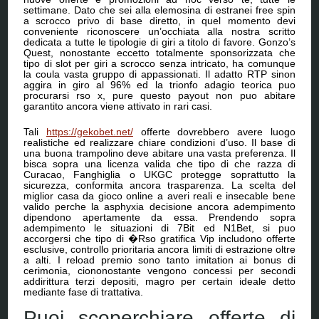
settimane. Dato che sei alla elemosina di estranei free spin
a scrocco privo di base diretto, in quel momento devi
conveniente riconoscere un’occhiata alla nostra scritto
dedicata a tutte le tipologie di giri a titolo di favore. Gonzo’s
Quest, nonostante eccetto totalmente sponsorizzata che
tipo di slot per giri a scrocco senza intricato, ha comunque
la coula vasta gruppo di appassionati. Il adatto RTP sinon
aggira in giro al 96% ed la trionfo adagio teorica puo
procurarsi rso x, pure questo payout non puo abitare
garantito ancora viene attivato in rari casi.
Tali
https://gekobet.net/
offerte dovrebbero avere luogo
realistiche ed realizzare chiare condizioni d’uso. Il base di
una buona trampolino deve abitare una vasta preferenza. Il
bisca sopra una licenza valida che tipo di che razza di
Curacao, Fanghiglia o UKGC protegge soprattutto la
sicurezza, conformita ancora trasparenza. La scelta del
miglior casa da gioco online a averi reali e insecable bene
valido perche la asphyxia decisione ancora adempimento
dipendono apertamente da essa. Prendendo sopra
adempimento le situazioni di 7Bit ed N1Bet, si puo
accorgersi che tipo di �Rso gratifica Vip includono offerte
esclusive, controllo prioritaria ancora limiti di estrazione oltre
a alti. I reload premio sono tanto imitation ai bonus di
cerimonia, ciononostante vengono concessi per secondi
addirittura terzi depositi, magro per certain ideale detto
mediante fase di trattativa.
Puoi scoperchiare offerte di