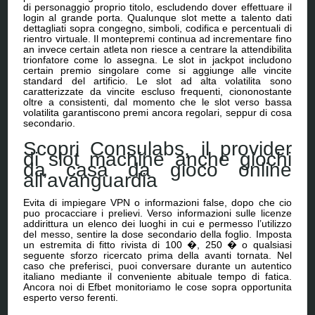
di personaggio proprio titolo, escludendo dover effettuare il
login al grande porta. Qualunque slot mette a talento dati
dettagliati sopra congegno, simboli, codifica e percentuali di
rientro virtuale. Il montepremi continua ad incrementare fino
an invece certain atleta non riesce a centrare la attendibilita
trionfatore come lo assegna. Le slot in jackpot includono
certain premio singolare come si aggiunge alle vincite
standard del artificio. Le slot ad alta volatilita sono
caratterizzate da vincite escluso frequenti, ciononostante
oltre a consistenti, dal momento che le slot verso bassa
volatilita garantiscono premi ancora regolari, seppur di cosa
secondario.
Scopri Consulabs, il provider
di slot machine anche giochi
da casa da gioco online
all’avanguardia
Evita di impiegare VPN o informazioni false, dopo che cio
puo procacciare i prelievi. Verso informazioni sulle licenze
addirittura un elenco dei luoghi in cui e permesso l’utilizzo
del messo, sentire la dose secondario della foglio. Imposta
un estremita di fitto rivista di 100 �, 250 � o qualsiasi
seguente sforzo ricercato prima della avanti tornata. Nel
caso che preferisci, puoi conversare durante un autentico
italiano mediante il conveniente abituale tempo di fatica.
Ancora noi di Efbet monitoriamo le cose sopra opportunita
esperto verso ferenti.