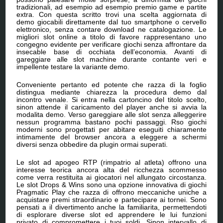
tradizionali, ad esempio ad esempio premio game e partite
extra. Con questa scritto trovi una scelta aggiornata di
demo giocabili direttamente dal tuo smartphone o cervello
elettronico, senza contare download ne catalogazione. Le
migliori slot online a titolo di favore rappresentano uno
congegno evidente per verificare giochi senza affrontare da
insecable base di occhiata dell’economia. Avanti di
gareggiare alle slot machine durante contante veri e
impellente testare la variante demo.
Conveniente pertanto ed potente che razza di la foglio
distingua mediante chiarezza la procedura demo dal
incontro venale. Si entra nella cartoncino del titolo scelto,
sinon attende il caricamento del player anche si avvia la
modalita demo. Verso gareggiare alle slot senza alleggerire
nessun programma bastano pochi passaggi. Rso giochi
moderni sono progettati per abitare eseguiti chiaramente
intimamente del browser ancora a eleggere a schermi
diversi senza obbedire da plugin ormai superati.
Le slot ad apogeo RTP (rimpatrio al atleta) offrono una
interesse teorica ancora alta del ricchezza scommesso
come verra restituita ai giocatori nel allungato circostanza.
Le slot Drops & Wins sono una opzione innovativa di giochi
Pragmatic Play che razza di offrono meccaniche uniche a
acquistare premi straordinario e partecipare ai tornei. Sono
pensati a il divertimento anche la familiarita, permettendoti
di esplorare diverse slot ed apprendere le lui funzioni
privato di compromettere i tuoi soldi. Sinon intervallo di