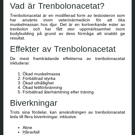
Vad är Trenbolonacetat?
Trenbolonacetat är en modifierad form av testosteron som
har använts inom veterinärmedicin för att öka
muskelmassan hos djur. Det är en kortverkande ester av
trenbolon och har fått stor uppmärksamhet inom
bodybuilding på grund av dess förmåga att snabbt ge
resultat.
Effekter av Trenbolonacetat
De mest framträdande effekterna av trenbolonacetat
inkluderar:
Ökad muskelmassa
Förbättrad styrka
Ökad uthållighet
Ökad fettförbränning
Förbättrad återhämtning efter träning
Biverkningar
Trots sina fördelar, kan användningen av trenbolonacetat
leda till flera biverkningar, inklusive:
Akne
Håravfall