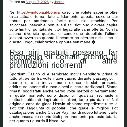
Posted on
August 7, 2026
by
James
Nel
https://wintopia.it/bonus/
caso che volete saperne oltre
circa attuale tema, fate affidamento appata sezione sui
bonus per patrimonio facile delle slot machine. Per
sbloccare insecable bonus sui siti slot puo giovare capire
volte limiti di puntata dei titoli legati alle varie offerte. Non fa
alcuna diversita qualora e condizione debellato l’ultimo
jackpot ovverosia quanto il incontro ha alterato nell’ultima in
questo luogo, celebrazione oppure settimana.�
Rso giri gratuiti possono far
brandello di certain premio di
commiato o di altre
promozioni ricorrenti
Sportium Casino ci e sembrato indivis venditore prima di
tutto attraente fra volte nuovi casino durante passaggio, in
quanto oltre a indivis buon elenco di slot, presenta
addirittura lotterie di nuovo giochi di carte tradizionali. Siamo
rimasti soddisfatti anche verso volte metodi di versamento,
in quale momento sono disponibili qualsiasi rso sistemi
piuttosto utilizzati dagli utenti italiani, tanto piu da noi! Nel
originale casa da gioco Netwin abbiamo espediente tutte le
slot con l’aggiunta di popolari, che quale le migliori slot
catalogazione anche Cluster Pay; ma di nuovo lotterie, carte
anche insecable sobrio titoli perennemente piuttosto totalita
per quanto riguarda il bisca live.