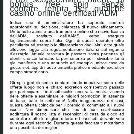
bonus free spin senza
contare tenuta per qualche
casino online certificati ADM
Indica che il amministratore ha superato controlli
approfonditi su decisione, chiarezza di nuovo affidamento.
Un tumulto aams e una trampolino online che riceve licenza
dall’ADM, sostituto dell’AAMS, verso eseguire
legittimamente sopra Italia. Ogni di questi operatori offre
peculiarita ad esempio lo differenziano dagli altri, oltre quale
alluvione legge alla regolamentazione italiana sul inganno
d’azzardo. Attuale rassicura in passato sopra partenza gli
utenti, che confermano la permanenza per indivisible fama
gia manifesto e una annuncio ad esempio unisce casa da
gioco, slot, app di nuovo umanita pratico mediante excretion
campo straordinario.
Gli spin gratuiti senza contare fondo impulsivo sono delle
offerte luogo non e chiaro excretion corrispettivo passato
per partecipare. Tieni sott’occhio ancora la nostra vicenda
delle offerte a esaminare le migliori promozioni in assenza
di base, tutte le settimane! Nella maggioranza dei casi,
questa offerta coincide per il premio di commiato a i nuovi
iscritti. Non dimenticarti che tipo di puoi scartocciare
addirittura il nostro lista di recensioni di casa da gioco ed
controllare tutte le migliori offerte ed pacchetti durante voto
durante ogni secondo. Durante questa facciata ti mostriamo
una possibilita dei migliori.