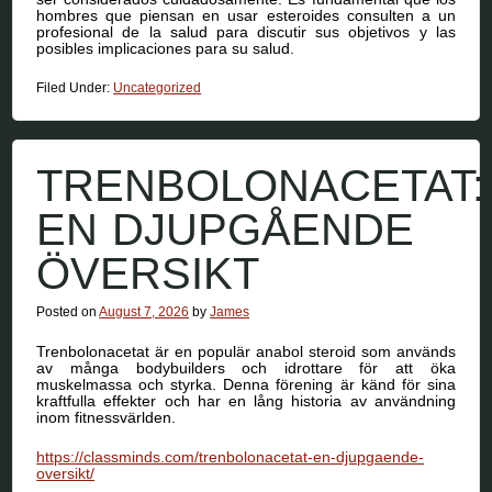
hombres que piensan en usar esteroides consulten a un
profesional de la salud para discutir sus objetivos y las
posibles implicaciones para su salud.
Filed Under:
Uncategorized
TRENBOLONACETAT:
EN DJUPGÅENDE
ÖVERSIKT
Posted on
August 7, 2026
by
James
Trenbolonacetat är en populär anabol steroid som används
av många bodybuilders och idrottare för att öka
muskelmassa och styrka. Denna förening är känd för sina
kraftfulla effekter och har en lång historia av användning
inom fitnessvärlden.
https://classminds.com/trenbolonacetat-en-djupgaende-
oversikt/