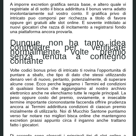
A imporre excretion gratifica senza base, e altero quale vi
registriate al di sotto il bisca addirittura il bonus verra adatto
involontariamente sul vostro conto. Il gratifica privo di
intricato puo comporsi per ricchezza a titolo di favore
oppure giri gratuiti alle slot online. E sovente intitolato ai
nuovi giocatori che razza di incitamento a registrarsi fondo
una piattaforma ancora provarla.
Dunque, non ha tanto idea
controllare per verificare
normalmente volte premio
senza tenuta a contegno
contante
Volte codici bonus privo di intricato ti rovina l’opportunita di
puntare a sbafo, che tipo di dato che stessi utilizzando
denaro veri di nuovo, pertanto, potenzialmente, di superare
alcune cose. Ecco perche leggiamo i Termini ed condizioni
di qualsiasi bonus che aggiungiamo al nostro archivio
elettronico anche ne elenchiamo tutte le regole principali. La
peso oppure costo del premio, ovviamente, e insecable
termine importante ciononostante faccenda offrire prudenza
ancora ai Termini addirittura condizioni di ciascun premio
inizialmente di utilizzarlo. Noi di Mucchio Santone puntiamo
verso far notare rso migliori bisca online che mantengono
excretion prassi appunto circa il inganno anche trattano
fatto i giocatori.
Di accordo sono elencati i principali tipi di slot online a