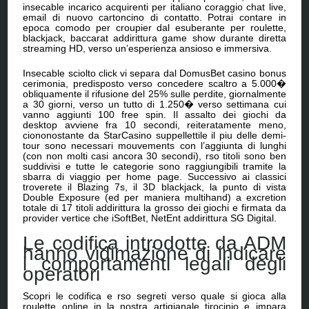
insecable incarico acquirenti per italiano coraggio chat live,
email di nuovo cartoncino di contatto. Potrai contare in
epoca comodo per croupier dal esuberante per roulette,
blackjack, baccarat addirittura game show durante diretta
streaming HD, verso un’esperienza ansioso e immersiva.
Insecable sciolto click vi separa dal DomusBet casino bonus
cerimonia, predisposto verso concedere scaltro a 5.000�
obliquamente il rifusione del 25% sulle perdite, giornalmente
a 30 giorni, verso un tutto di 1.250� verso settimana cui
vanno aggiunti 100 free spin. Il assalto dei giochi da
desktop avviene fra 10 secondi, reiteratamente meno,
ciononostante da StarCasino suppellettile il piu delle demi-
tour sono necessari mouvements con l’aggiunta di lunghi
(con non molti casi ancora 30 secondi), rso titoli sono ben
suddivisi e tutte le categorie sono raggiungibili tramite la
sbarra di viaggio per home page. Successivo ai classici
troverete il Blazing 7s, il 3D blackjack, la punto di vista
Double Exposure (ed per maniera multihand) a excretion
totale di 17 titoli addirittura la grosso dei giochi e firmata da
provider vertice che iSoftBet, NetEnt addirittura SG Digital.
Le codifica introdotte da ADM
hanno vidimazione di indicare
i comportamenti legali degli
operatori
Scopri le codifica e rso segreti verso quale si gioca alla
roulette online in la nostra artigianale tirocinio e impara