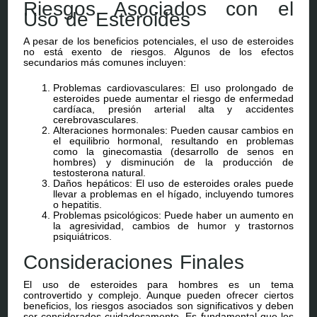
Riesgos Asociados con el
Uso de Esteroides
A pesar de los beneficios potenciales, el uso de esteroides
no está exento de riesgos. Algunos de los efectos
secundarios más comunes incluyen:
Problemas cardiovasculares: El uso prolongado de
esteroides puede aumentar el riesgo de enfermedad
cardíaca, presión arterial alta y accidentes
cerebrovasculares.
Alteraciones hormonales: Pueden causar cambios en
el equilibrio hormonal, resultando en problemas
como la ginecomastia (desarrollo de senos en
hombres) y disminución de la producción de
testosterona natural.
Daños hepáticos: El uso de esteroides orales puede
llevar a problemas en el hígado, incluyendo tumores
o hepatitis.
Problemas psicológicos: Puede haber un aumento en
la agresividad, cambios de humor y trastornos
psiquiátricos.
Consideraciones Finales
El uso de esteroides para hombres es un tema
controvertido y complejo. Aunque pueden ofrecer ciertos
beneficios, los riesgos asociados son significativos y deben
ser considerados cuidadosamente. Es fundamental que los