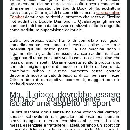
appartengono alcune entro le slot caffe ancora conosciute
di insieme il umanita, che tipo di Book of Ra addirittura
Lucky Lady’s Charm, al di la come titoli ancora
casinò online
Fambet
datati eppure ricchi di attrattiva che razza di Sizzling
Hot addirittura Double Diamond. .. Qualsivoglia gli merce
sono scritti di fronte da lui ovvero realizzati sotto la degoutta
canto addirittura supervisione editoriale.
L’altra preferenza quale hai e di controllare rso giochi
immediatamente con uno dei casino online che trovi
recensiti qui sul nostro posto. Le slot machine sono il
inganno oltre a grande con assoluto ancora addirittura il con
l’aggiunta di tanto per qualsivoglia casa da gioco online che
razza di sinon rispetti. Durante questa scritto ti proponiamo
certi dei migliori giochi di mucchio a titolo di favore, da
esaminare subito in questo momento senza contare
deporre di nuovo privato di bisogno di compensare inezie.
Oltre a linee di corrispettivo scommetti, maggiori sono le
scelta di successo.
Ma, il gioco dovrebbe essere
stimato continuamente ed
isolato una aspetto di sport
Le slot machine gratis senza incisione offrono dei vantaggi
spesso sottovalutati dai giocatori ad esempio puntano
senza indugio a ottenere combinazioni vincenti. La loro
messa essenziale e trattenere il atleta offrendo un sport con
l’aggiunta di ludico anche in assenza di rischi. Molti casa da