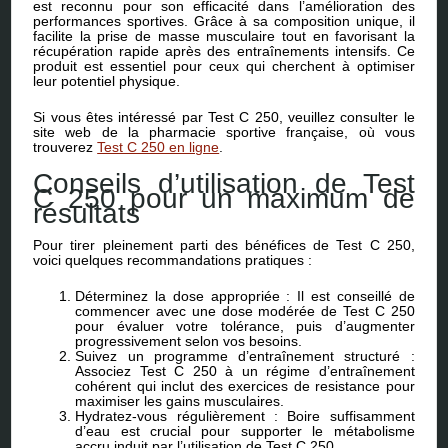
est reconnu pour son efficacité dans l’amélioration des
performances sportives. Grâce à sa composition unique, il
facilite la prise de masse musculaire tout en favorisant la
récupération rapide après des entraînements intensifs. Ce
produit est essentiel pour ceux qui cherchent à optimiser
leur potentiel physique.
Si vous êtes intéressé par Test C 250, veuillez consulter le
site web de la pharmacie sportive française, où vous
trouverez
Test C 250 en ligne
.
Conseils d’utilisation de Test
C 250 pour un maximum de
résultats
Pour tirer pleinement parti des bénéfices de Test C 250,
voici quelques recommandations pratiques :
Déterminez la dose appropriée : Il est conseillé de
commencer avec une dose modérée de Test C 250
pour évaluer votre tolérance, puis d’augmenter
progressivement selon vos besoins.
Suivez un programme d’entraînement structuré :
Associez Test C 250 à un régime d’entraînement
cohérent qui inclut des exercices de resistance pour
maximiser les gains musculaires.
Hydratez-vous régulièrement : Boire suffisamment
d’eau est crucial pour supporter le métabolisme
accru induit par l’utilisation de Test C 250.