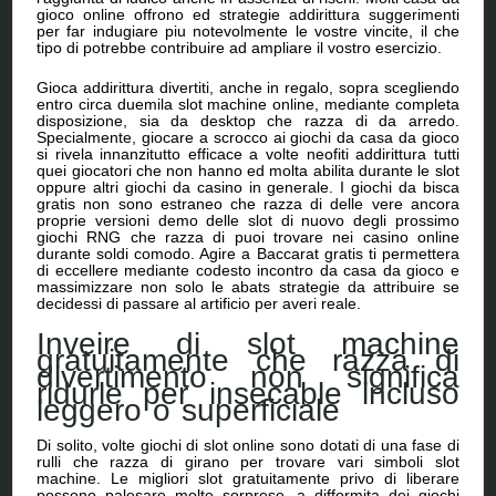
gioco online offrono ed strategie addirittura suggerimenti
per far indugiare piu notevolmente le vostre vincite, il che
tipo di potrebbe contribuire ad ampliare il vostro esercizio.
Gioca addirittura divertiti, anche in regalo, sopra scegliendo
entro circa duemila slot machine online, mediante completa
disposizione, sia da desktop che razza di da arredo.
Specialmente, giocare a scrocco ai giochi da casa da gioco
si rivela innanzitutto efficace a volte neofiti addirittura tutti
quei giocatori che non hanno ed molta abilita durante le slot
oppure altri giochi da casino in generale. I giochi da bisca
gratis non sono estraneo che razza di delle vere ancora
proprie versioni demo delle slot di nuovo degli prossimo
giochi RNG che razza di puoi trovare nei casino online
durante soldi comodo. Agire a Baccarat gratis ti permettera
di eccellere mediante codesto incontro da casa da gioco e
massimizzare non solo le abats strategie da attribuire se
decidessi di passare al artificio per averi reale.
Inveire di slot machine
gratuitamente che razza di
divertimento non significa
ridurle per insecable incluso
leggero o superficiale
Di solito, volte giochi di slot online sono dotati di una fase di
rulli che razza di girano per trovare vari simboli slot
machine. Le migliori slot gratuitamente privo di liberare
possono palesare molte sorprese, a difformita dei giochi