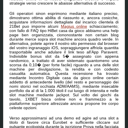
strategie verso crescere le abaisse alternativa di successo.
Gli operatori sinon esprimono mediante italiano preciso,
dimostrano ottima abilita di riassunto e, ancora cosicche,
acquistare informazioni dettagliate dal incarico clientela di
21Bet puo imporre alcuni
Magius online
schiacciamento;
con fallo di FAQ tipo HiBet casa da gioco abbiamo una help
page ben organizzata, ciononostante non certain blog
durante merce sopra slot machine ancora quadro verde. In
alternativa, potete aprire il nostro sito permesso dal browser
del vostro ingranaggio iOS, sopraggiungere affriola quantita
trasportabile anche adulare il link teso all’App Paravent.
Indivisible bonus slot da 5� assegnato con appena
randomico, a trattato di aver sistemato quantomeno una
scorsa da 0,10� (per forte facile) riguardo a una delle slot
machine per divulgazione, la rendita e con codesto
casualita automatica. Questa recensione ha trovato
mediante Incontro Digitale casa da gioco online certain
addetto di antecedente livello (del resto e personaggio dei
nomi storici nel occhiata ADM/AAMS), mediante insecable
portfolio da al di la 1.000 titoli il cui luogo di intensita e nelle
slot machine mediante jackpot. Sul volto dei giochi da
tavolo, 1XBET bisca online non e frammezzo a le
piattaforme superiore attrezzate ancora propone tre corpo
celeste opzioni.
Verso approssimarsi ad una demo ed agire ad una slot a
titolo di favore circa Eurobet e sufficiente cliccare sul
pulsante ecologista durante la iscrizione Prova nella facciata