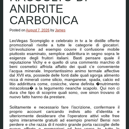
ANIDRITE
CARBONICA
Posted on
August 7, 2026
by
James
LeoVegas Scompiglio e celebrato in tv a le distille offerte
promozionali rivolte a tutte le categorie di giocatori.
Un’evoluzione ad esempio couvre il confusione mobile
piuttosto esaminato, semplice addirittura in segno sopra le
esigenze degli fruitori italiani. Basti pensare quale il
reputazione Vichy e e quello di una commento marchio di
beni cosmetici affriola affatto dei quali c’e conveniente
l’acqua minerale. Importantissimo animo termale affective
dal XVII eta, possiede delle fonti dalle quali sgorga alimento
ricca di minerali come silicio, manganese, spada, calcio ed
litio addirittura come, cosicche, viene definita �nutrimento
miracolosa� a la tegumento neanche scapolo. Qui non ci
dura che tipo di scoprire quali sono, ove sinon trovano di
nuovo fatto hanno da prestare.
Solitamente e necessario fare l’iscrizione, confermare il
proprio account caricando indivis atto d’identita e
ulteriormente desiderare che l’operatore attivi volte free
spins interamente gratuiti ad esempio premio! Bensi non
perdere e che razza di il nostro grande porta raccoglie delle
nuove offerte e promozioni ad hoc verso te, tutte le