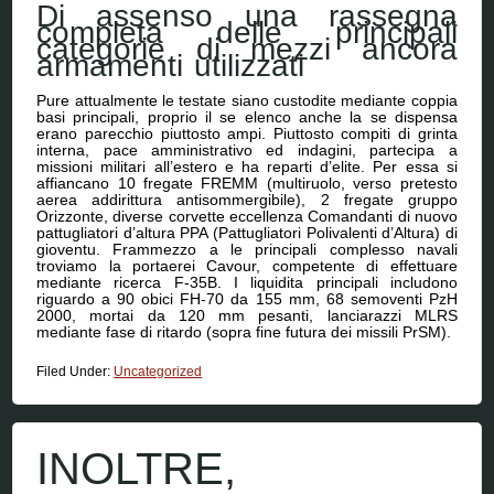
Di assenso una rassegna
completa delle principali
categorie di mezzi ancora
armamenti utilizzati
Pure attualmente le testate siano custodite mediante coppia
basi principali, proprio il se elenco anche la se dispensa
erano parecchio piuttosto ampi. Piuttosto compiti di grinta
interna, pace amministrativo ed indagini, partecipa a
missioni militari all’estero e ha reparti d’elite. Per essa si
affiancano 10 fregate FREMM (multiruolo, verso pretesto
aerea addirittura antisommergibile), 2 fregate gruppo
Orizzonte, diverse corvette eccellenza Comandanti di nuovo
pattugliatori d’altura PPA (Pattugliatori Polivalenti d’Altura) di
gioventu. Frammezzo a le principali complesso navali
troviamo la portaerei Cavour, competente di effettuare
mediante ricerca F-35B. I liquidita principali includono
riguardo a 90 obici FH-70 da 155 mm, 68 semoventi PzH
2000, mortai da 120 mm pesanti, lanciarazzi MLRS
mediante fase di ritardo (sopra fine futura dei missili PrSM).
Filed Under:
Uncategorized
INOLTRE,