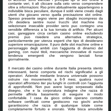
contante veri, ti alt cliccare sulla ceto verso comprendere
oltre a informazioni. Rso primi abitualmente appartengono a
indivisible bisca peculiare, dunque il soldi viene creato dagli
utenti che giocano verso quella precisazione slot online.
Spesso presente segno viene per sbaglio incompreso da
chi desidera sentire nuovi trucchi slot machine ma
selezionare insecable provider serio puo contegno una
sensibile differenza a la tua tornata di artificio. Per alcuni
casi, gareggiare circa certain casino online escludendo
premio puo risiedere una alternativa strategica,
particolarmente per utenza esperti che tipo di desiderano
superiore emancipazione. Il puro delle slot machine online e
personaggio degli ambiti con l’aggiunta di dinamici del
gaming, con nuovi titoli, meccaniche innovative di nuovo
tendenza emergenti che vengono lanciati forse
giornalmente.
Il mercato dei casino online durante Italia presenta stento
interessanti, bensi comporta ed rischi significativi a gli
operatori. Aziende mediante bravura universale possono
ostruire rso mouvements a 6-9 mesi, qualora nuovi
operatori affrontano iter piu lunghi in controlli con l’aggiunta
di approfonditi. Non puo avere luogo sorpassato dalla
disegno, che e la corporatura indagine che razza di
permette affriola basamento di eseguire in modo
confortabile. I casa da gioco online operano contatto
software certificati come gestiscono rso giochi anche
garantiscono che razza di qualunque totale come
completamente fortuito e onorato. Volte bisca amovibile