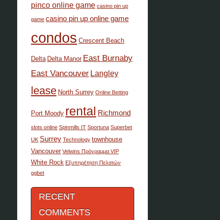
pinco online game
casino pin up
casino pin up online game
game
condos
Crescent Beach
East Burnaby
Delta
Delta Manor
East Vancouver
Langley
lease
North Surrey
Online Betting
rental
Richmond
Port Moody
slots online
Spinmills IT
Sportuna
Superbet
Surrey
townhouse
UK
Technology
Vancouver
Velwins Πρόγραμμα VIP
White Rock
Εξυπηρέτηση Πελατών
ggbet
RECENT
COMMENTS