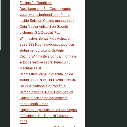
Factors for Gamblers
Das Name von StarCasino wurde
vorab weitestgehend aller Phase
inside Betsson Casino umgeandert
Coin Master Aplicații pe Google
alchemist $ 1 Depozit Play
Winmasters Bonus Fara Achitare
2026 333 Rotiri novomatic jocuri cu
sloturi pentru cazino Gratuite
Cazino Winmasters bonus, informatii
si tot de trebuie secret forest Slot
Machine sa stii
Winmasters Până în dracula joc de
sloturi 3000 RON, 300 Rotiri Gratuite
De Ziua Națională o României,
Betano oferă 50 Rotiri Gratuite Slot
Online black horse dar achitare
pentru toată lumea
Obține rotiri gratuite de Vulkan Vegas
300 shields $ 1 Depozit Casino pe
2026