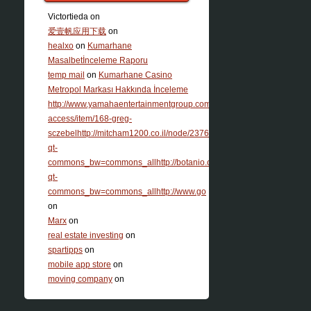
Victortieda
on
爱壹帆应用下载
on
healxo
on
Kumarhane
Masalbetİnceleme Raporu
temp mail
on
Kumarhane Casino
Metropol Markası Hakkında İnceleme
http://www.yamahaentertainmentgroup.com/all-
access/item/168-greg-
sczebelhttp://mitcham1200.co.il/node/237673http://mitcham1200.co.i
qt-
commons_bw=commons_allhttp://botanio.com/home?
qt-
commons_bw=commons_allhttp://www.go
on
Marx
on
real estate investing
on
spartipps
on
mobile app store
on
moving company
on