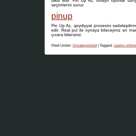
təklif edir. Pin Up Az, onlayn oyunlar dü
seçimlərini sunur.
pinup
Pin Up Az, qeydiyyat prosesini sadələşdirmək
edir. Real pul ilə oynaya biləcəyiniz ən ma
çıxara bilərsiniz.
Filed Under:
Uncategorized
|
Tagged:
casino onlin