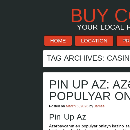
BUY 
YOUR LOCAL 
Menu
Skip to content
HOME
LOCATION
PR
TAG ARCHIVES:
CASIN
PIN UP AZ: A
POPULYAR ON
Posted on
March 5, 2026
by
James
Pin Up Az
Azərbaycanın ən populyar onlayn kazino saytl